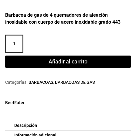
Barbacoa de gas de 4 quemadores de aleación
inoxidable con cuerpo de acero inoxidable grado 443
BARBACOA
GAS
CARRO
DISCOVERY
Añadir al carrito
SILVER
PREMIUM
cantidad
Categorías:
BARBACOAS
,
BARBACOAS DE GAS
BeefEater
Descripción
Información adicional