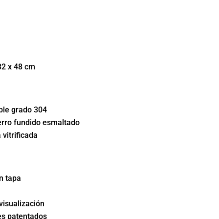
32 x 48 cm
ble grado 304
ierro fundido esmaltado
vitrificada
n tapa
isualización
es patentados