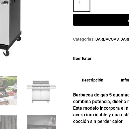
GAS
CARRO
SIGNATURE
S2000
C
5B
Categorías:
BARBACOAS
,
BAR
cantidad
BeefEater
Descripción
Info
Barbacoa de gas 5 quemad
combina potencia, diseño m
Este modelo incorpora el 
acero inoxidable y una est
cocción sin perder calor.