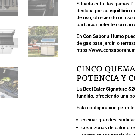
Situada entre las gamas Di
destaca por su
equilibrio 
de uso
, ofreciendo una so
barbacoa potente con carro
En
Con Sabor a Humo
pued
de gas para jardín o terraz
https://www.consaborahu
CINCO QUEMA
POTENCIA Y 
La
BeefEater Signature S2
fundido
, ofreciendo una po
Esta configuración permite
cocinar grandes cantida
crear zonas de calor dire