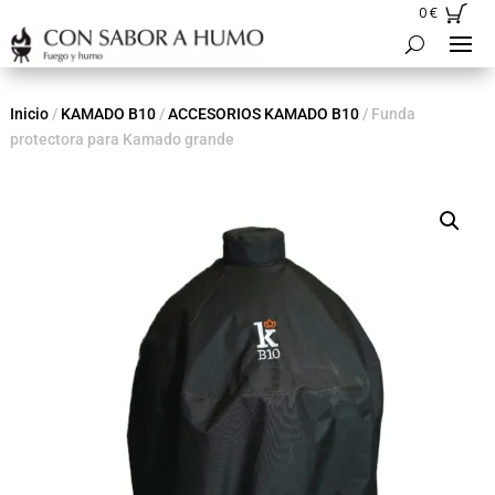
0
€
Inicio
/
KAMADO B10
/
ACCESORIOS KAMADO B10
/ Funda
protectora para Kamado grande