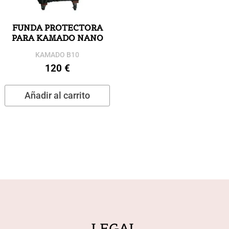
la
l
página
p
FUNDA PROTECTORA
de
d
PARA KAMADO NANO
producto
p
KAMADO B10
120
€
Añadir al carrito
LEGAL