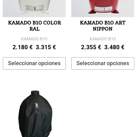
KAMADO B10 COLOR
KAMADO B10 ART
RAL
NIPPON
KAMADO B10
KAMADO B10
2.180
€
3.315
€
2.355
€
3.480
€
Rango
Rango
-
-
de
de
Este
E
Seleccionar opciones
Seleccionar opciones
precios:
precios
producto
p
desde
desde
tiene
t
2.180 €
2.355 
múltiples
m
hasta
hasta
variantes.
v
3.315 €
3.480 
Las
L
opciones
o
se
s
pueden
p
elegir
e
en
e