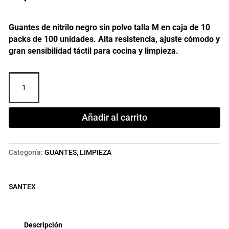
Guantes de nitrilo negro sin polvo talla M en caja de 10
packs de 100 unidades. Alta resistencia, ajuste cómodo y
gran sensibilidad táctil para cocina y limpieza.
Guantes
nitrilo
negro
sin
Añadir al carrito
polvo
talla
M
Categoría:
GUANTES, LIMPIEZA
10x100
ud.
cantidad
SANTEX
Descripción