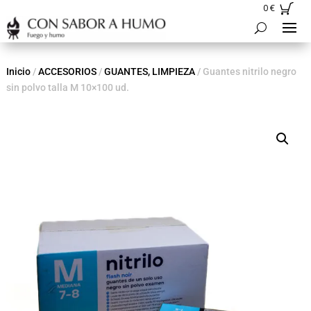
0
€
Inicio
/
ACCESORIOS
/
GUANTES, LIMPIEZA
/ Guantes nitrilo negro
sin polvo talla M 10×100 ud.