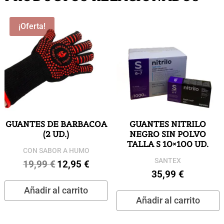
¡Oferta!
GUANTES DE BARBACOA
GUANTES NITRILO
(2 UD.)
NEGRO SIN POLVO
TALLA S 10×100 UD.
CON SABOR A HUMO
SANTEX
19,99
€
12,95
€
El
El
35,99
€
precio
precio
Añadir al carrito
original
actual
Añadir al carrito
era:
es:
19,99 €.
12,95 €.