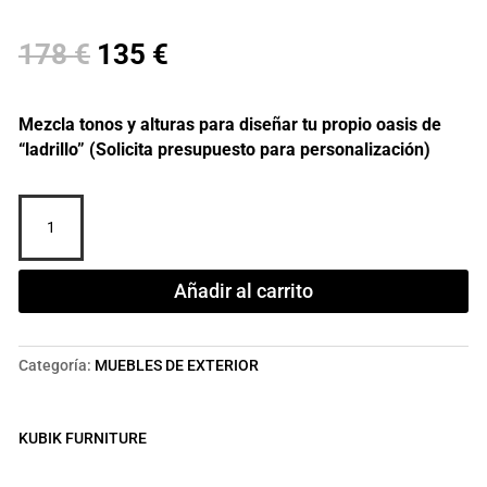
El
El
178
€
135
€
precio
precio
Mezcla tonos y alturas para diseñar tu propio oasis de
original
actual
“ladrillo” (Solicita presupuesto para personalización)
era:
es:
JARDINERA
EGIPTO
178 €.
135 €.
cantidad
Añadir al carrito
Categoría:
MUEBLES DE EXTERIOR
KUBIK FURNITURE