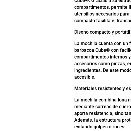
Cube®. Gracias a su estruc
compartimentos, permite ll
utensilios necesarios para 
compacto facilita el trans
Diseño compacto y portátil
La mochila cuenta con un 
barbacoa Cube® con facili
compartimentos internos y 
accesorios como pinzas, 
ingredientes. De este mod
accesible.
Materiales resistentes y es
La mochila combina lona n
mediante correas de cuero
aporta resistencia, sino t
Además, la estructura prot
evitando golpes o roces.