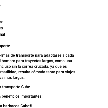
:
ro
es
nal
sporte
ormas de transporte para adaptarse a cada
al hombro para trayectos largos, como una
ncluso sin la correa cruzada, ya que es
ersatilidad, resulta cómoda tanto para viajes
as más largas.
a transporte Cube
a beneficios importantes:
e la barbacoa Cube®