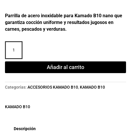
Parrilla de acero inoxidable para Kamado B10 nano que
garantiza cocción uniforme y resultados jugosos en
carnes, pescados y verduras.
Parrilla
para
Kamado
B10
Añadir al carrito
nano
–
Diámetro
Categorías:
ACCESORIOS KAMADO B10
,
KAMADO B10
33
cm
cantidad
KAMADO B10
Descripción