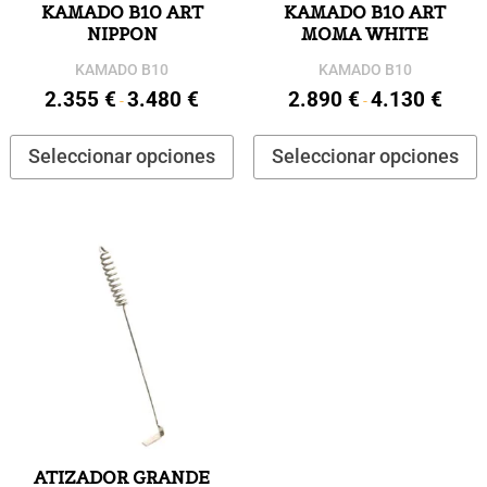
KAMADO B10 ART
KAMADO B10 ART
NIPPON
MOMA WHITE
KAMADO B10
KAMADO B10
2.355
€
3.480
€
2.890
€
4.130
€
Rango
Rango
-
-
de
de
Este
E
Seleccionar opciones
Seleccionar opciones
precios:
precios
producto
p
desde
desde
tiene
t
2.355 €
2.890 
múltiples
m
hasta
hasta
variantes.
v
3.480 €
4.130 
Las
L
opciones
o
se
s
pueden
p
elegir
e
en
e
la
l
página
p
ATIZADOR GRANDE