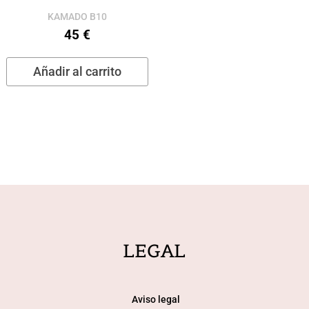
de
d
KAMADO B10
producto
p
45
€
Añadir al carrito
LEGAL
Aviso legal