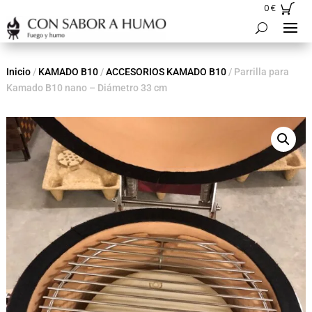
0
€
Inicio
/
KAMADO B10
/
ACCESORIOS KAMADO B10
/ Parrilla para
Kamado B10 nano – Diámetro 33 cm