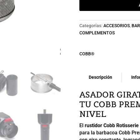
cantidad
Categorías:
ACCESORIOS
,
BAR
COMPLEMENTOS
COBB®
Descripción
Info
ASADOR GIRA
TU COBB PREM
NIVEL
El
rustidor Cobb Rotisserie
para la barbacoa Cobb Pre
con giro constante, logran