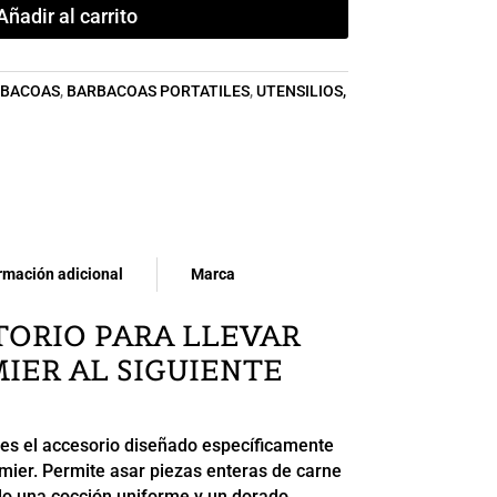
Añadir al carrito
BACOAS
,
BARBACOAS PORTATILES
,
UTENSILIOS,
rmación adicional
Marca
TORIO PARA LLEVAR
IER AL SIGUIENTE
es el accesorio diseñado específicamente
mier. Permite asar piezas enteras de carne
do una cocción uniforme y un dorado