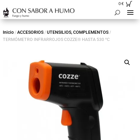
0
€
Inicio
/
ACCESORIOS
/
UTENSILIOS, COMPLEMENTOS
/
TERMÓMETRO INFRARROJOS COZZE® HASTA 530 ºC