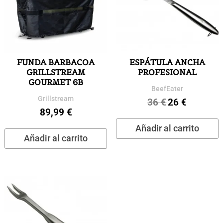
FUNDA BARBACOA
ESPÁTULA ANCHA
GRILLSTREAM
PROFESIONAL
GOURMET 6B
BeefEater
Grillstream
36
€
26
€
El
El
89,99
€
precio
precio
Añadir al carrito
original
actual
Añadir al carrito
era:
es:
36 €.
26 €.