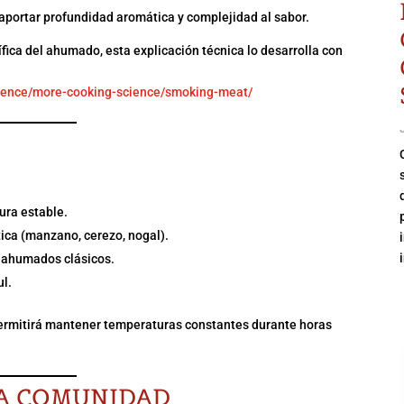
o aportar profundidad aromática y complejidad al sabor.
tífica del ahumado, esta explicación técnica lo desarrolla con
cience/more-cooking-science/smoking-meat/
MAR EN CASA
ura estable.
ca (manzano, cerezo, nogal).
a ahumados clásicos.
ul.
te permitirá mantener temperaturas constantes durante horas
RA COMUNIDAD