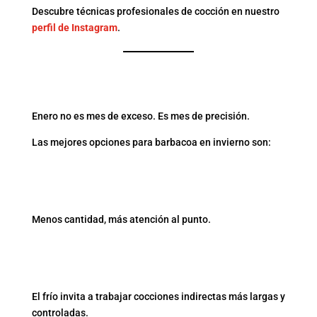
Descubre técnicas profesionales de cocción en nuestro
perfil de Instagram
.
QUÉ COCINAR EN UNA
BARBACOA EN ENERO
Enero no es mes de exceso. Es mes de precisión.
Las mejores opciones para barbacoa en invierno son:
CORTES PEQUEÑOS Y DE
CALIDAD
Menos cantidad, más atención al punto.
PIEZAS PARA COCCIÓN
LENTA
El frío invita a trabajar cocciones indirectas más largas y
controladas.