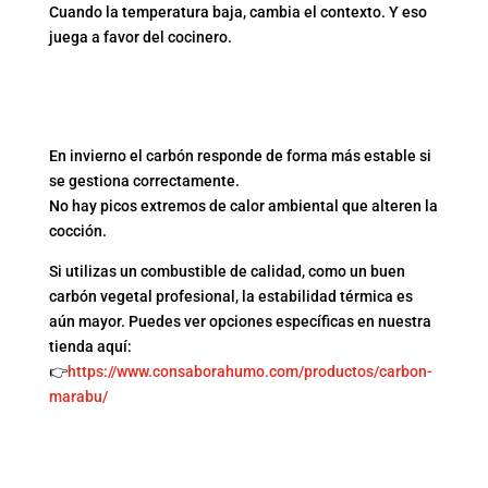
Cuando la temperatura baja, cambia el contexto. Y eso
juega a favor del cocinero.
1. MAYOR CONTROL DEL
FUEGO
En invierno el carbón responde de forma más estable si
se gestiona correctamente.
No hay picos extremos de calor ambiental que alteren la
cocción.
Si utilizas un combustible de calidad, como un buen
carbón vegetal profesional, la estabilidad térmica es
aún mayor. Puedes ver opciones específicas en nuestra
tienda aquí:
👉
https://www.consaborahumo.com/productos/carbon-
marabu/
2. MÁS ATENCIÓN AL
PROCESO