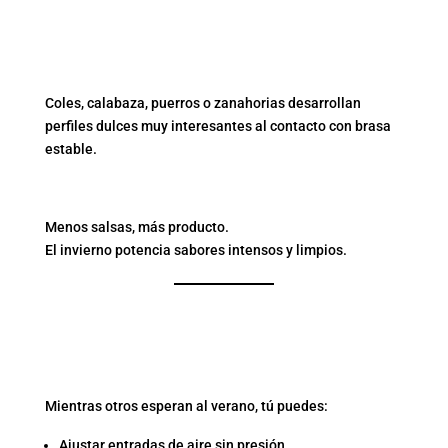
VERDURAS DE
TEMPORADA
Coles, calabaza, puerros o zanahorias desarrollan
perfiles dulces muy interesantes al contacto con brasa
estable.
PREPARACIONES SIMPLES
Menos salsas, más producto.
El invierno potencia sabores intensos y limpios.
ENERO: EL MEJOR MES
PARA APRENDER A USAR
TU BARBACOA
Mientras otros esperan al verano, tú puedes:
Ajustar entradas de aire sin presión