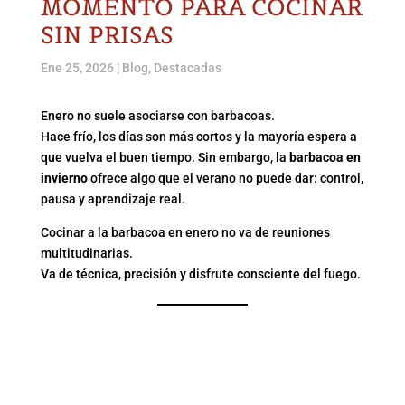
MOMENTO PARA COCINAR
SIN PRISAS
Ene 25, 2026
|
Blog
,
Destacadas
Enero no suele asociarse con barbacoas.
Hace frío, los días son más cortos y la mayoría espera a
que vuelva el buen tiempo. Sin embargo, la
barbacoa en
invierno
ofrece algo que el verano no puede dar: control,
pausa y aprendizaje real.
Cocinar a la barbacoa en enero no va de reuniones
multitudinarias.
Va de técnica, precisión y disfrute consciente del fuego.
POR QUÉ HACER
BARBACOA EN INVIERNO
MEJORA TU TÉCNICA