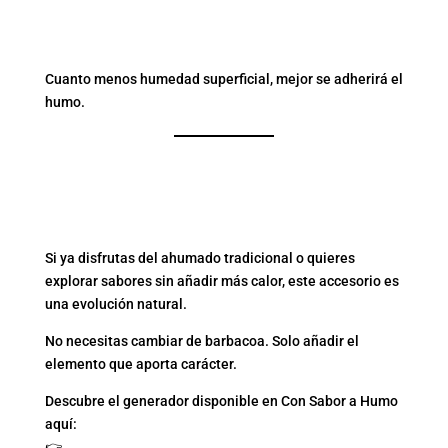
3. TRABAJA CON
ALIMENTOS SECOS
Cuanto menos humedad superficial, mejor se adherirá el
humo.
¿ENCAJA UN GENERADOR
DE HUMO FRÍO EN TU
BARBACOA?
Si ya disfrutas del ahumado tradicional o quieres
explorar sabores sin añadir más calor, este accesorio es
una evolución natural.
No necesitas cambiar de barbacoa. Solo añadir el
elemento que aporta carácter.
Descubre el generador disponible en Con Sabor a Humo
aquí:
👉