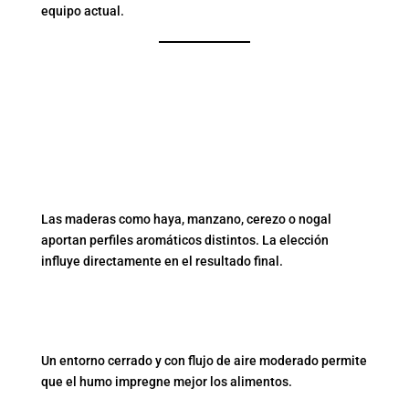
equipo actual.
CONSEJOS PARA
OBTENER MEJORES
RESULTADOS
1. USA SERRÍN DE
CALIDAD
Las maderas como haya, manzano, cerezo o nogal
aportan perfiles aromáticos distintos. La elección
influye directamente en el resultado final.
2. CONTROLA LA
VENTILACIÓN
Un entorno cerrado y con flujo de aire moderado permite
que el humo impregne mejor los alimentos.