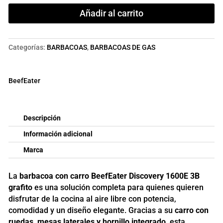
DISCOVERY
Añadir al carrito
1600E
3B
GRAFITO
Categorías:
BARBACOAS
,
BARBACOAS DE GAS
cantidad
BeefEater
Descripción
Información adicional
Marca
La
barbacoa con carro BeefEater Discovery 1600E 3B
grafito
es una solución completa para quienes quieren
disfrutar de la cocina al aire libre con potencia,
comodidad y un diseño elegante. Gracias a su
carro con
ruedas, mesas laterales y hornillo integrado
, esta