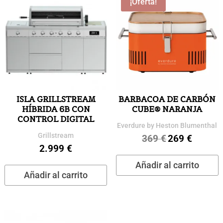
¡Oferta!
ISLA GRILLSTREAM
BARBACOA DE CARBÓN
HÍBRIDA 6B CON
CUBE® NARANJA
CONTROL DIGITAL
Everdure by Heston Blumenthal
Grillstream
369
€
269
€
El
El
2.999
€
precio
precio
Añadir al carrito
original
actual
Añadir al carrito
era:
es:
369 €.
269 €.