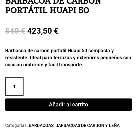
BARBACOA DE CARBÓN
PORTÁTIL HUAPI 50
El
El
540
€
423,50
€
precio
precio
Barbacoa de carbón portátil Huapi 50 compacta y
original
actual
resistente. Ideal para terrazas y exteriores pequeños con
cocción uniforme y fácil transporte.
era:
es:
Barbacoa
540 €.
423,50 €.
de
carbón
portátil
Añadir al carrito
Huapi
50
cantidad
Categorías:
BARBACOAS
,
BARBACOAS DE CARBON Y LEÑA