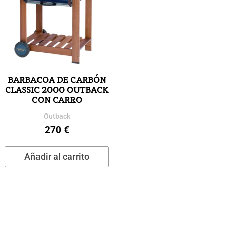
p
e
e
l
p
d
BARBACOA DE CARBÓN
p
CLASSIC 2000 OUTBACK
CON CARRO
Outback
270
€
Añadir al carrito