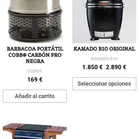
BARBACOA PORTÁTIL
KAMADO B10 ORIGINAL
COBB® CARBÓN PRO
KAMADO B10
NEGRA
1.850
€
2.890
€
Rango
-
COBB®
de
E
169
€
Seleccionar opciones
precios
p
desde
t
Añadir al carrito
1.850 
m
hasta
v
2.890 
L
o
s