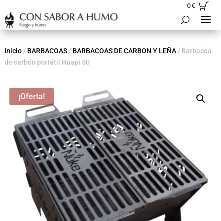
0
€
Inicio
/
BARBACOAS
/
BARBACOAS DE CARBON Y LEÑA
/ Barbacoa
de carbón portátil Huapi 50
¡Oferta!