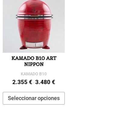
KAMADO B10 ART
NIPPON
KAMADO B10
2.355
€
3.480
€
Rango
-
de
Este
Seleccionar opciones
precios:
producto
desde
tiene
2.355 €
múltiples
hasta
variantes.
3.480 €
Las