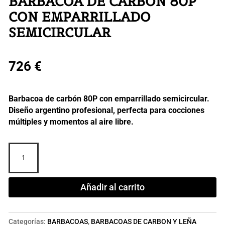
BARBACOA DE CARBÓN 80P
CON EMPARRILLADO
SEMICIRCULAR
726
€
Barbacoa de carbón 80P con emparrillado semicircular.
Diseño argentino profesional, perfecta para cocciones
múltiples y momentos al aire libre.
Barbacoa
de
carbón
80P
Añadir al carrito
con
emparrillado
semicircular
Categorías:
BARBACOAS
,
BARBACOAS DE CARBON Y LEÑA