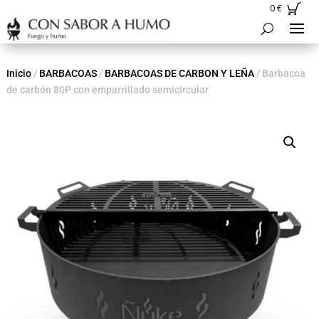
0
€
Inicio
/
BARBACOAS
/
BARBACOAS DE CARBON Y LEÑA
/ Barbacoa
de carbón 80P con emparrillado semicircular