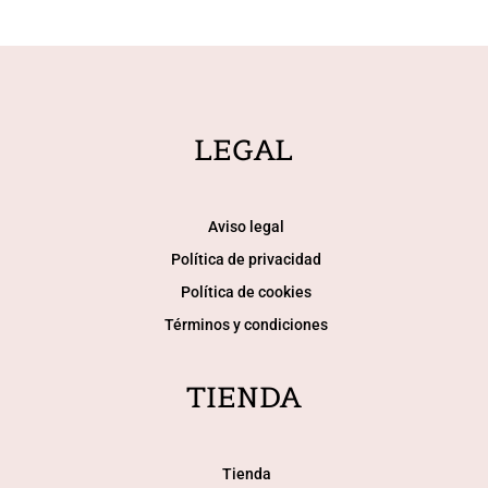
opciones
se
pueden
elegir
en
LEGAL
la
página
de
Aviso legal
producto
Política de privacidad
Política de cookies
Términos y condiciones
TIENDA
Tienda