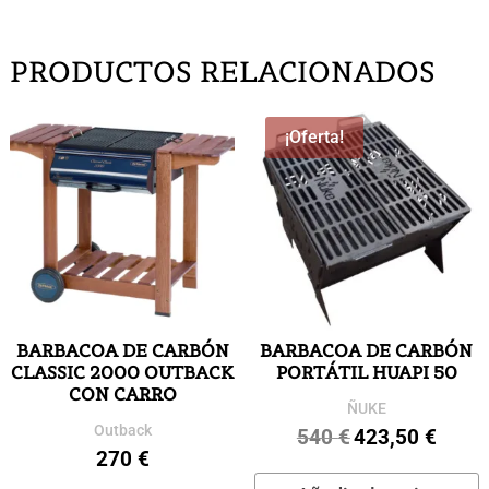
PRODUCTOS RELACIONADOS
¡Oferta!
BARBACOA DE CARBÓN
BARBACOA DE CARBÓN
CLASSIC 2000 OUTBACK
PORTÁTIL HUAPI 50
CON CARRO
ÑUKE
Outback
540
€
423,50
€
El
El
270
€
precio
precio