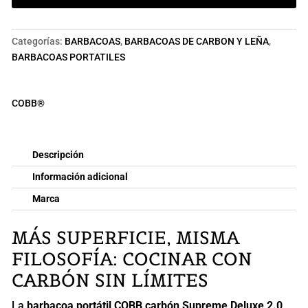
SUPREME
DELUXE
2.0
Categorías:
BARBACOAS
,
BARBACOAS DE CARBON Y LEÑA
,
cantidad
BARBACOAS PORTATILES
COBB®
Descripción
Información adicional
Marca
MÁS SUPERFICIE, MISMA
FILOSOFÍA: COCINAR CON
CARBÓN SIN LÍMITES
La
barbacoa portátil COBB carbón Supreme Deluxe 2.0