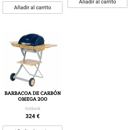
Añadir al carrito
original
actual
Añadir al carrito
era:
es:
540 €.
423,50 
BARBACOA DE CARBÓN
OMEGA 200
Outback
324
€