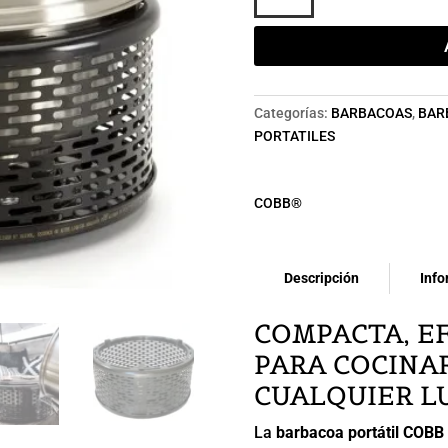
COBB®
CARBÓN
PRO
NEGRA
cantidad
Categorías:
BARBACOAS
,
BAR
PORTATILES
COBB®
Descripción
Info
COMPACTA, EF
PARA COCINA
CUALQUIER L
La
barbacoa portátil COBB