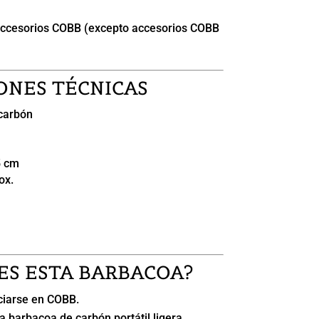
accesorios COBB (excepto accesorios COBB
ONES TÉCNICAS
 carbón
5 cm
ox.
ES ESTA BARBACOA?
ciarse en COBB.
barbacoa de carbón portátil ligera.