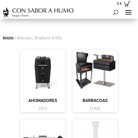
0
€
Inicio
/ Marcas / Brabura Grills
AHUMADORES
BARBACOAS
(31)
(164)