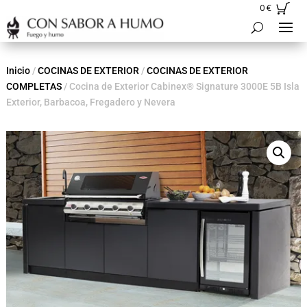
0
€
Inicio
/
COCINAS DE EXTERIOR
/
COCINAS DE EXTERIOR
COMPLETAS
/ Cocina de Exterior Cabinex® Signature 3000E 5B Isla
Exterior, Barbacoa, Fregadero y Nevera