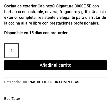
Cocina de exterior Cabinex® Signature 3000E 5B con
barbacoa encastrable, nevera, fregadero y grifo. Una
isla
exterior
completa, resistente y elegante para disfrutar de
la cocina al aire libre con prestaciones profesionales.
Disponible en 15 días con pre-order.
Cocina
de
Exterior
Cabinex®
Añadir al carrito
Signature
3000E
5B
Categoría:
COCINAS DE EXTERIOR COMPLETAS
Isla
Exterior,
Barbacoa,
BeefEater
Fregadero
y