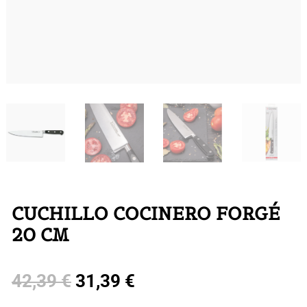
CUCHILLO COCINERO FORGÉ
20 CM
El
El
42,39
€
31,39
€