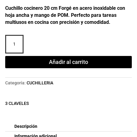
precio
precio
Cuchillo cocinero 20 cm Forgé en acero inoxidable con
original
actual
hoja ancha y mango de POM. Perfecto para tareas
multiusos en cocina con precisión y comodidad.
era:
es:
CUCHILLO
42,39 €.
31,39 €.
COCINERO
FORGÉ
20
Añadir al carrito
cm
cantidad
Categoría:
CUCHILLERIA
3 CLAVELES
Descripción
Información adicional