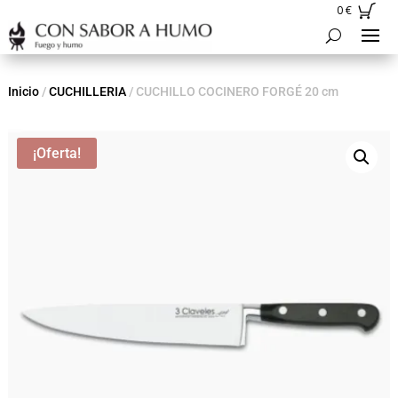
0
€
Inicio
/
CUCHILLERIA
/ CUCHILLO COCINERO FORGÉ 20 cm
¡Oferta!