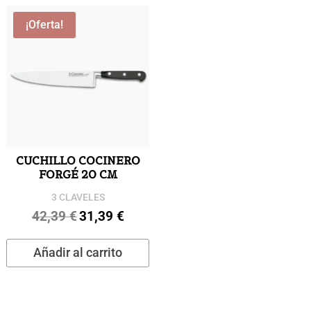
¡Oferta!
CUCHILLO COCINERO
FORGÉ 20 CM
3 CLAVELES
42,39
€
31,39
€
El
El
precio
precio
Añadir al carrito
original
actual
era:
es:
42,39 €.
31,39 €.