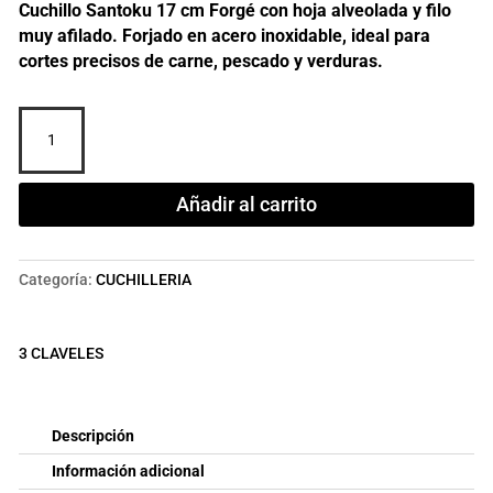
Cuchillo Santoku 17 cm Forgé con hoja alveolada y filo
muy afilado. Forjado en acero inoxidable, ideal para
cortes precisos de carne, pescado y verduras.
CUCHILLO
SANTOKU
FORGÉ
17
Añadir al carrito
cm
cantidad
Categoría:
CUCHILLERIA
3 CLAVELES
Descripción
Información adicional