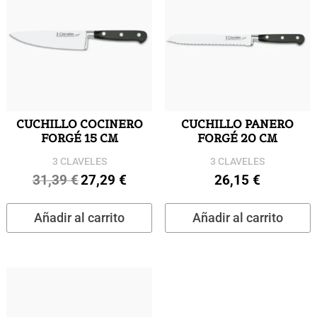
CUCHILLO COCINERO
CUCHILLO PANERO
FORGÉ 15 CM
FORGÉ 20 CM
3 CLAVELES
3 CLAVELES
31,39
€
27,29
€
26,15
€
El
El
precio
precio
Añadir al carrito
Añadir al carrito
original
actual
era:
es:
31,39 €.
27,29 €.