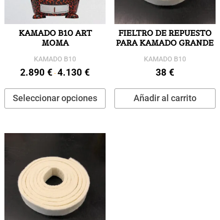
KAMADO B10 ART
FIELTRO DE REPUESTO
MOMA
PARA KAMADO GRANDE
KAMADO B10
KAMADO B10
2.890
€
4.130
€
38
€
Rango
-
de
Este
Seleccionar opciones
Añadir al carrito
precios:
producto
desde
tiene
2.890 €
múltiples
hasta
variantes.
4.130 €
Las
opciones
se
pueden
elegir
en