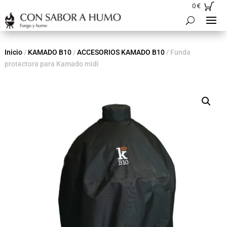
0
€
Inicio
/
KAMADO B10
/
ACCESORIOS KAMADO B10
/ Funda
protectora para Kamado midi