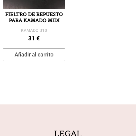
la
página
FIELTRO DE REPUESTO
de
PARA KAMADO MIDI
producto
KAMADO B10
31
€
Añadir al carrito
LEGAL