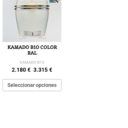
KAMADO B10 COLOR
RAL
KAMADO B10
2.180
€
3.315
€
Rango
-
de
Este
Seleccionar opciones
precios:
producto
desde
tiene
2.180 €
múltiples
hasta
variantes.
3.315 €
Las
opciones