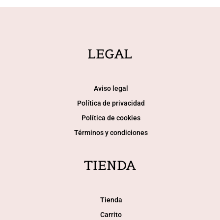
se
pueden
elegir
en
LEGAL
la
página
de
Aviso legal
producto
Política de privacidad
Política de cookies
Términos y condiciones
TIENDA
Tienda
Carrito