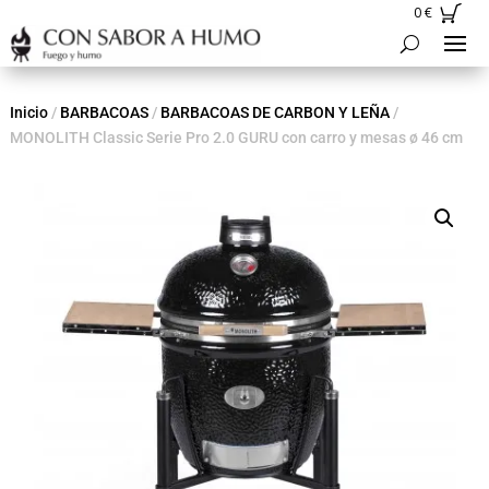
0
€
Inicio
/
BARBACOAS
/
BARBACOAS DE CARBON Y LEÑA
/
MONOLITH Classic Serie Pro 2.0 GURU con carro y mesas ø 46 cm