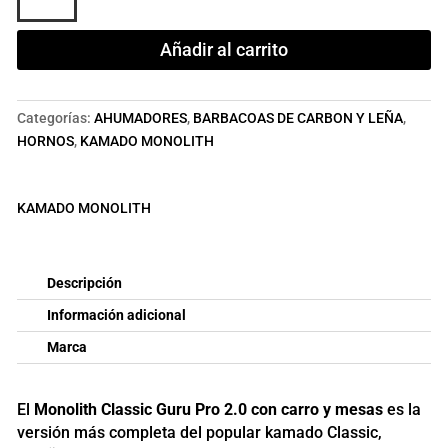
Serie
Pro
Añadir al carrito
2.0
GURU
con
Categorías:
AHUMADORES
,
BARBACOAS DE CARBON Y LEÑA
,
carro
HORNOS
,
KAMADO MONOLITH
y
mesas
ø
KAMADO MONOLITH
46
cm
cantidad
Descripción
Información adicional
Marca
El
Monolith Classic Guru Pro 2.0 con carro y mesas
es la
versión más completa del popular kamado Classic,