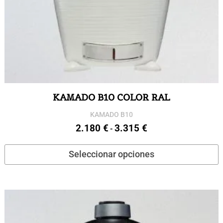
p
KAMADO B10 COLOR RAL
KAMADO B10
2.180
€
3.315
€
Rango
-
de
E
Seleccionar opciones
precios:
p
desde
t
2.180 €
m
hasta
v
3.315 €
L
o