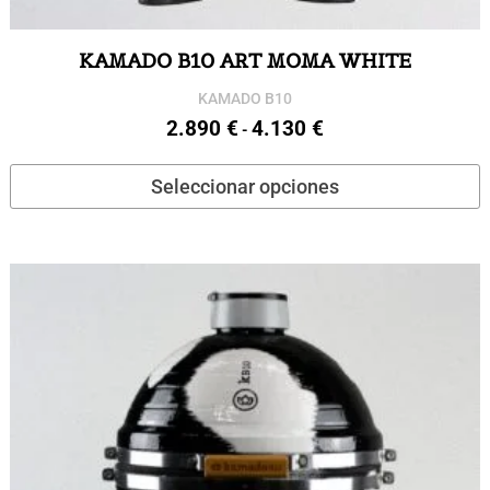
KAMADO B10 ART MOMA WHITE
KAMADO B10
2.890
€
4.130
€
Rango
-
de
E
Seleccionar opciones
precios:
p
desde
t
2.890 €
m
hasta
v
4.130 €
L
o
s
p
e
e
l