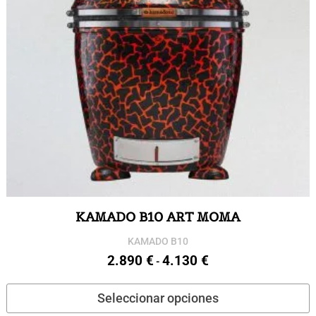
KAMADO B10 ART MOMA
KAMADO B10
2.890
€
4.130
€
Rango
-
de
E
Seleccionar opciones
precios:
p
desde
t