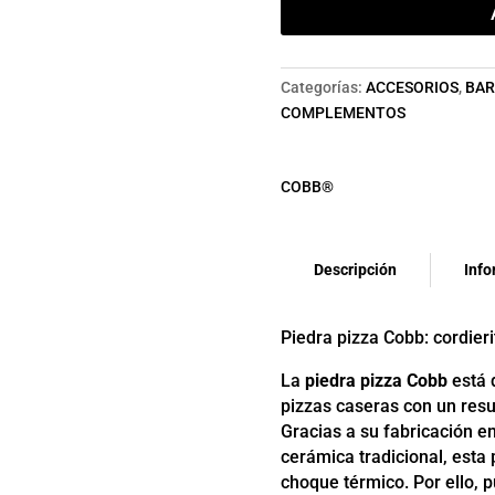
COBB®
PREMIER
cantidad
Categorías:
ACCESORIOS
,
BAR
COMPLEMENTOS
COBB®
Descripción
Info
Piedra pizza Cobb: cordieri
La
piedra pizza Cobb
está 
pizzas caseras con un resul
Gracias a su fabricación en
cerámica tradicional, esta 
choque térmico. Por ello, 