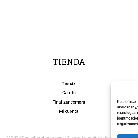
TIENDA
Tienda
Carrito
Finalizar compra
Para ofrecer
almacenar y/
Mi cuenta
tecnologías 
identificacio
negativamente
© 2024 Consaborahumo.com | Desarollo tienda online
webkamy