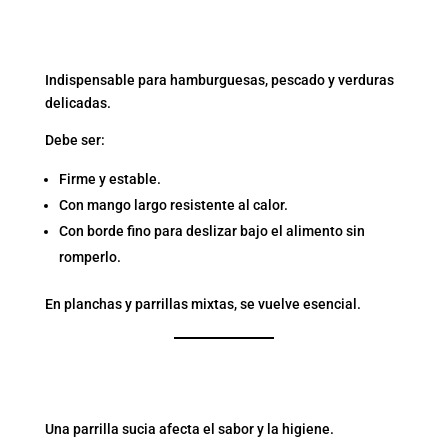
2. ESPÁTULA ANCHA Y
RESISTENTE
Indispensable para hamburguesas, pescado y verduras
delicadas.
Debe ser:
Firme y estable.
Con mango largo resistente al calor.
Con borde fino para deslizar bajo el alimento sin
romperlo.
En planchas y parrillas mixtas, se vuelve esencial.
3. CEPILLO LIMPIADOR
PARA LA PARRILLA
Una parrilla sucia afecta el sabor y la higiene.