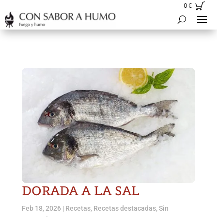
0
€
DORADA A LA SAL
Feb 18, 2026
|
Recetas
,
Recetas destacadas
,
Sin