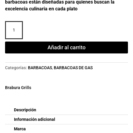
barbacoas están diseñadas para quienes buscan la
excelencia culinaria en cada plato
BARBACOA
CARRO
GAS
FUSION
Añadir al carrito
400
CRMS
(BGC0007+BGG0015)
Categorías:
BARBACOAS
,
BARBACOAS DE GAS
cantidad
Brabura Grills
Descripción
Información adicional
Marca