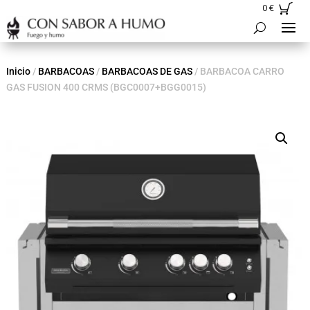
0
€
Inicio
/
BARBACOAS
/
BARBACOAS DE GAS
/ BARBACOA CARRO
GAS FUSION 400 CRMS (BGC0007+BGG0015)