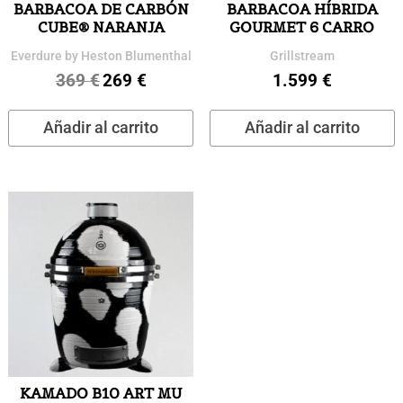
BARBACOA DE CARBÓN
BARBACOA HÍBRIDA
CUBE® NARANJA
GOURMET 6 CARRO
Everdure by Heston Blumenthal
Grillstream
369
€
269
€
1.599
€
El
El
precio
precio
Añadir al carrito
Añadir al carrito
original
actual
era:
es:
369 €.
269 €.
KAMADO B10 ART MU