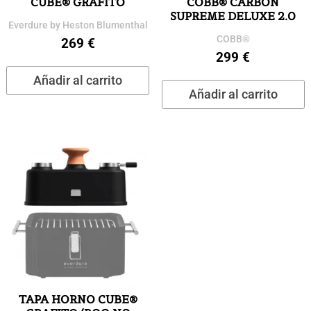
CUBE® GRAFITO
COBB® CARBÓN
SUPREME DELUXE 2.0
Everdure by Heston Blumenthal
COBB®
269
€
299
€
Añadir al carrito
Añadir al carrito
TAPA HORNO CUBE®