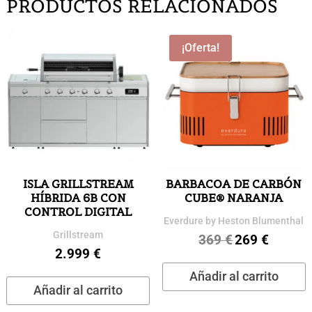
PRODUCTOS RELACIONADOS
¡Oferta!
ISLA GRILLSTREAM
BARBACOA DE CARBÓN
HÍBRIDA 6B CON
CUBE® NARANJA
CONTROL DIGITAL
Everdure by Heston Blumenthal
Grillstream
369
€
269
€
El
El
2.999
€
precio
precio
Añadir al carrito
original
actual
Añadir al carrito
era:
es:
369 €.
269 €.