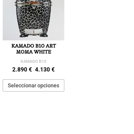
KAMADO B10 ART
MOMA WHITE
KAMADO B10
2.890
€
4.130
€
Rango
-
de
Este
Seleccionar opciones
precios:
producto
desde
tiene
2.890 €
múltiples
hasta
variantes.
4.130 €
Las
opciones
se