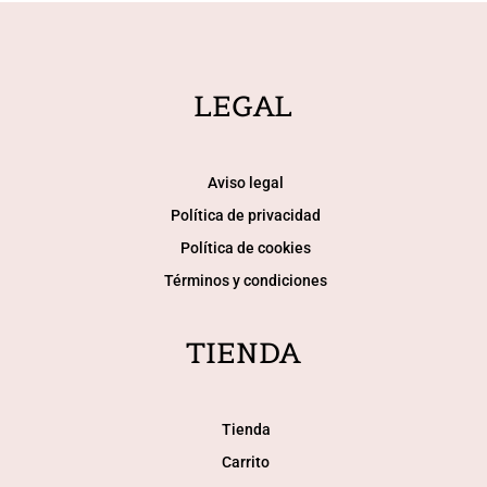
pueden
elegir
en
LEGAL
la
página
de
Aviso legal
producto
Política de privacidad
Política de cookies
Términos y condiciones
TIENDA
Tienda
Carrito