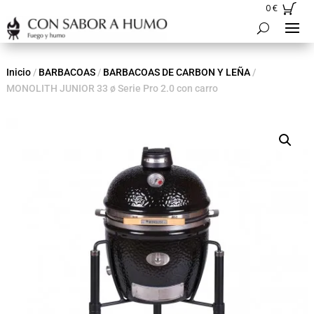
0
€
Inicio
/
BARBACOAS
/
BARBACOAS DE CARBON Y LEÑA
/
MONOLITH JUNIOR 33 ø Serie Pro 2.0 con carro