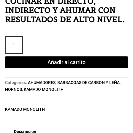
COCINAR EN DIRECTO,
INDIRECTO Y AHUMAR CON
RESULTADOS DE ALTO NIVEL.
MONOLITH
JUNIOR
33
ø
Añadir al carrito
Serie
Pro
2.0
Categorías:
AHUMADORES
,
BARBACOAS DE CARBON Y LEÑA
,
con
HORNOS
,
KAMADO MONOLITH
carro
cantidad
KAMADO MONOLITH
Descripción