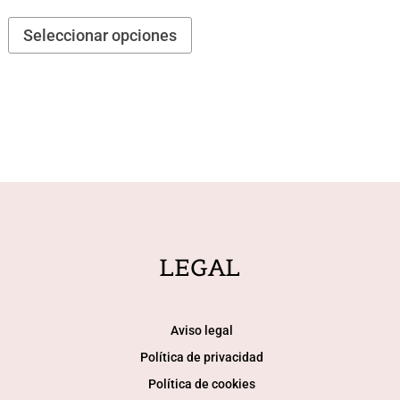
de
Este
Seleccionar opciones
precios:
producto
desde
tiene
2.890 €
múltiples
hasta
variantes.
4.130 €
Las
opciones
se
pueden
elegir
en
LEGAL
la
página
de
Aviso legal
producto
Política de privacidad
Política de cookies