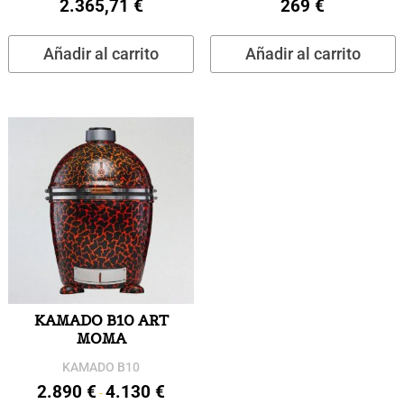
2.365,71
€
269
€
Añadir al carrito
Añadir al carrito
KAMADO B10 ART
MOMA
KAMADO B10
2.890
€
4.130
€
Rango
-