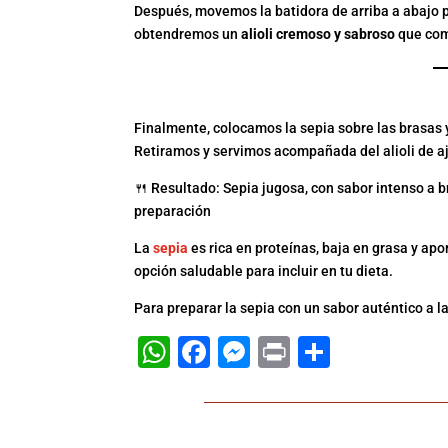
Después, movemos la batidora de arriba a abajo p
obtendremos un
alioli cremoso y sabroso
que com
5. COCINAR LA SEPIA A
Finalmente, colocamos la sepia sobre las bras
Retiramos y servimos acompañada del alioli de a
🍴 Resultado: Sepia jugosa, con sabor intenso a br
preparación
La
sepia
es rica en proteínas, baja en grasa y ap
opción saludable para incluir en tu dieta.
Para preparar la sepia con un sabor auténtico a l
WhatsApp
Facebook
Messenger
Print
Compart