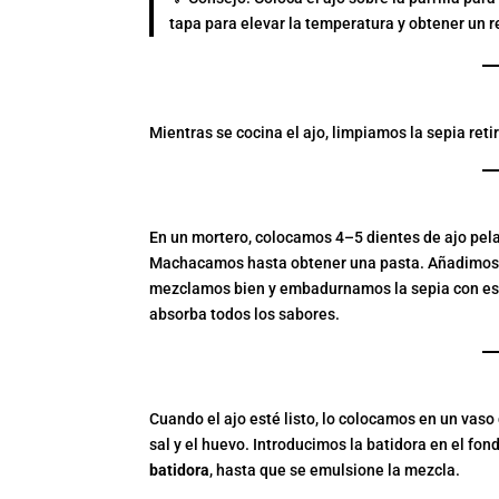
tapa para elevar la temperatura y obtener un 
2. PREPARAR LA SEPIA
Mientras se cocina el ajo, limpiamos la sepia ret
3. PREPARAR EL AJILI
En un mortero, colocamos 4–5 dientes de ajo pela
Machacamos hasta obtener una pasta. Añadimos el
mezclamos bien y embadurnamos la sepia con es
absorba todos los sabores.
4. PREPARAR EL ALIOL
Cuando el ajo esté listo, lo colocamos en un vaso 
sal y el huevo. Introducimos la batidora en el fo
batidora
, hasta que se emulsione la mezcla.