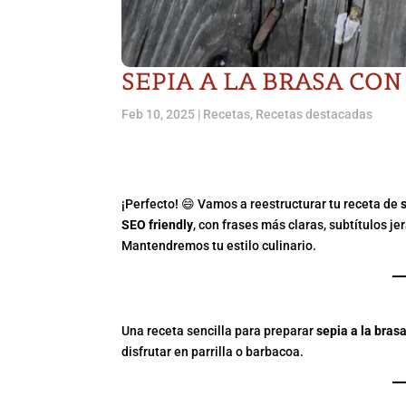
SEPIA A LA BRASA CON
Feb 10, 2025
|
Recetas
,
Recetas destacadas
¡Perfecto! 😄 Vamos a reestructurar tu receta de
SEO friendly
, con frases más claras, subtítulos je
Mantendremos tu estilo culinario.
SEPIA A LA BRASA CON
Una receta sencilla para preparar
sepia a la bras
disfrutar en parrilla o barbacoa.
INGREDIENTES