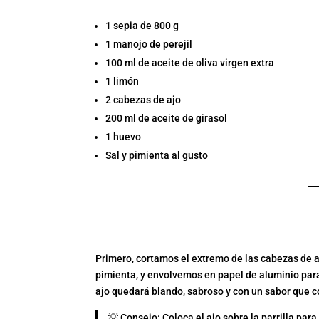
1 sepia de 800 g
1 manojo de perejil
100 ml de aceite de oliva virgen extra
1 limón
2 cabezas de ajo
200 ml de aceite de girasol
1 huevo
Sal y pimienta al gusto
PREPARACIÓN
1. COCINAR EL AJO AL
Primero, cortamos el extremo de las cabezas de aj
pimienta, y envolvemos en papel de aluminio par
ajo quedará blando, sabroso y con un sabor que
💡 Consejo: Coloca el ajo sobre la parrilla par