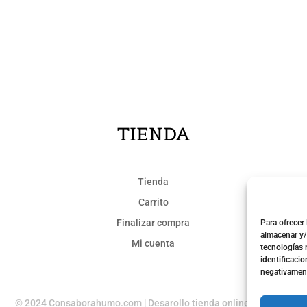
TIENDA
Tienda
Carrito
Finalizar compra
Para ofrecer
almacenar y/
Mi cuenta
tecnologías 
identificacio
negativamente
© 2024 Consaborahumo.com | Desarollo tienda online
webkamy